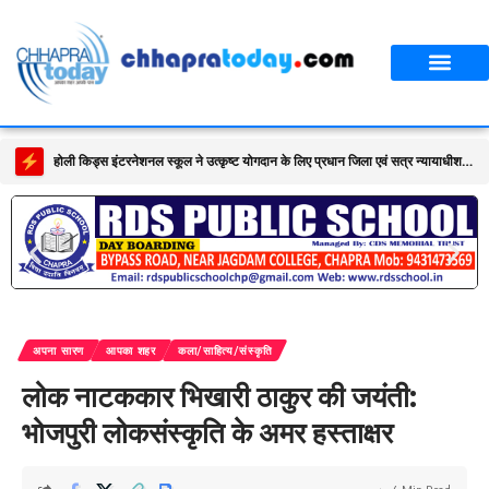
होली किड्स इंटरनेशनल स्कूल ने उत्कृष्ट योगदान के लिए प्रधान जिला एवं सत्र न्यायाधीश पुनीत कुमार गर्ग को किया सम्मानित
अपना सारण
आपका शहर
कला/साहित्य/संस्कृति
लोक नाटककार भिखारी ठाकुर की जयंती:
भोजपुरी लोकसंस्कृति के अमर हस्ताक्षर