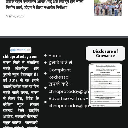
वर्षा से पहले प्रशासन अलर्ट: मई अंत तक पूरे होंगे नाला
निर्माण कार्य, डीएम ने किया स्थलीय निरीक्षण
May 14, 2026
Disclosure of
Home
Grievance
chhapratoday.com
हमारे बारे मे
सारण जिले से संचालित
सबसे लोकप्रिय और
Complaint
पुरानी न्यूज़ वेबसाइट है।
Redressal
वर्ष 2012 से यह अपने
संपर्क करें -
पाठकों/दर्शकों तक हर दिन
chhapratoday@gmail.com
सबसे पहले छपरा, सारण
Advertise with us -
से लेकर देश, विदेश के
ब्रेकिंग न्यूज़, लोकल
chhapratoday@gmail.com
घटनाएं, रेलवे टाइमिंग
अपडेट, सरकारी योजनाएं,
स्कूल-कॉलेज जानकारी,