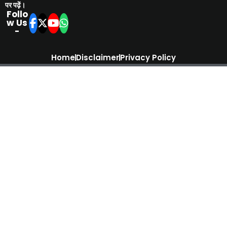
पर पढ़ें।
Follo
w Us
-
Home
Disclaimer
Privacy Policy