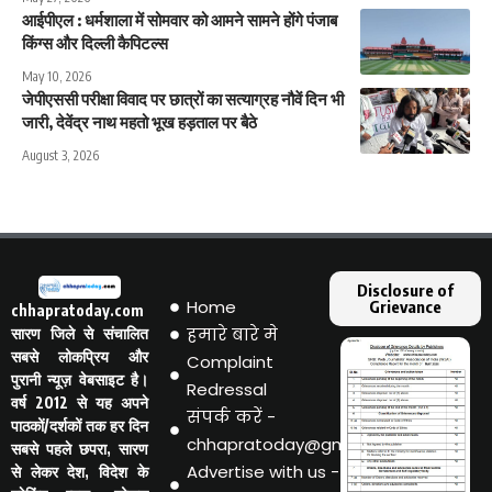
आईपीएल : धर्मशाला में सोमवार को आमने सामने होंगे पंजाब
किंग्स और दिल्ली कैपिटल्स
May 10, 2026
जेपीएससी परीक्षा विवाद पर छात्रों का सत्याग्रह नौवें दिन भी
जारी, देवेंद्र नाथ महतो भूख हड़ताल पर बैठे
August 3, 2026
Disclosure of
Home
Grievance
chhapratoday.com
हमारे बारे मे
सारण जिले से संचालित
सबसे लोकप्रिय और
Complaint
पुरानी न्यूज़ वेबसाइट है।
Redressal
वर्ष 2012 से यह अपने
संपर्क करें -
पाठकों/दर्शकों तक हर दिन
chhapratoday@gmail.com
सबसे पहले छपरा, सारण
Advertise with us -
से लेकर देश, विदेश के