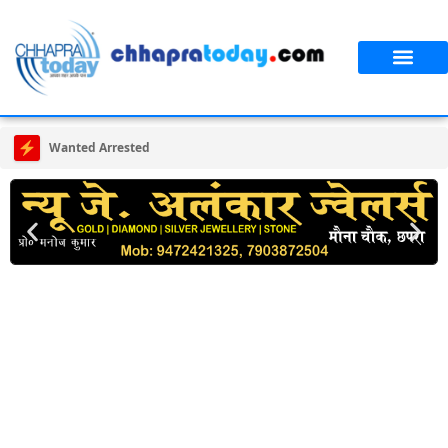
Wanted Arrested | हत्याकांड का वांछित अभियुक्त दुधनाथ राम गिरफ्तार