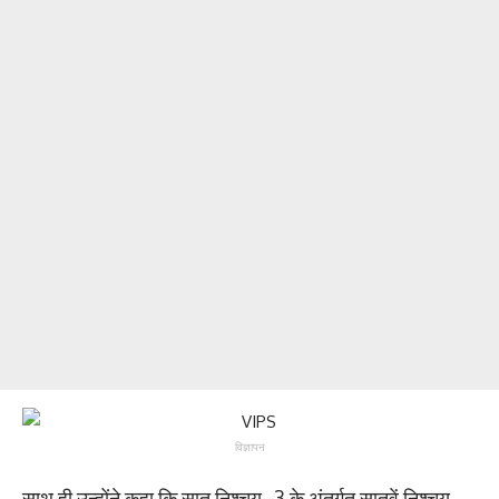
विज्ञापन
साथ ही उन्होंने कहा कि सात निश्चय–3 के अंतर्गत सातवें निश्चय