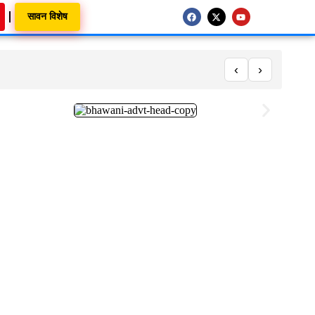
सावन विशेष
‹
›