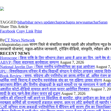
TAGGED:
bihar
bihar news update
chapra
chapra news
samachar
Saran
Share This Article
Facebook
Copy Link
Print
By
CT News Network
chhapratoday.com सारण जिले से संचालित सबसे पहली और लोकप्रिय न्यूज़ वेबसाइ
सरकारी योजनाएं, स्कूल-कॉलेज जानकारी, ट्रेंडिंग वीडियो, संस्कृति, त्यौहा
RECENT NEWS
Horoscope | किस राशि के लिए सौभाग्य लेकर आया है आज का दिन, जानें मेष से
ABVP | जिला सदस्यता कार्यशाला सम्पन्न
August 7, 2026
National Javelin Day | जिला स्तरीय प्रतियोगिता का हुआ आयोजन
August 7
JPU | विश्वविद्यालय परिसर में शोध विद्यार्थी संगठन ने पोस्टर लगाकर जताया विरो
Book Review | समय, संवेदना और प्रतिरोध का काव्य-संगीत डॉ. अमित रंजन क
धार्मिक नगरी चिरान्द में राष्ट्रीय स्वयंसेवक संघ का गुरु दक्षिणा उत्सव संपन्न
Augu
व्हाट्सएप हैकिंग और वित्तीय धोखाधड़ी के बढ़ते मामलों पर गृह मंत्रालय ने जारी क
अश्लील फोटो-वीडियो वायरल करने वाला फरार आरोपित गिरफ्तार
August 7, 2
शादी के बाद गहने-कैश लेकर फरार हुई दुल्हन
August 7, 2026
जमीन की रजिस्ट्री नहीं करने पर विवाहिता से मारपीट, दहेज उत्पीड़न का केस दर्ज
स्वच्छता कर्मियों की राज्यव्यापी हड़ताल समाप्त, काम पर लौटे कर्मचारी तो महाप
52वीं जूनियर राज्य कबड्डी प्रतियोगिता में चैंपियन बनी सारण टीम का जिलाधिका