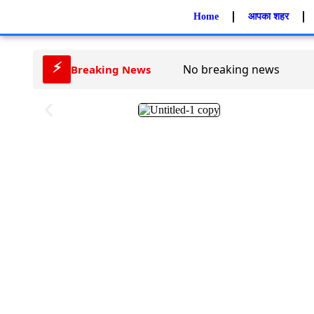
Home
आपका शहर
⚡
No breaking news
Breaking News