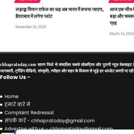
लड़ाकू विमान राफेल का धड़ अब भारत में बनाया जाएगा,
आज एक सीध में 
हैदराबाद में ​लगेगा प्लांट
बड़ा और चमकद
ग्रह
November 26, 2025
March 14, 2026
chhapratoday.com
सारण जिले से संचालित सबसे लोकप्रिय और पुरानी न्यूज़ वेबसाइट ह
जानकारी, ट्रेंडिंग वीडियो, संस्कृति, त्यौहार और शहर के विकास से जुड़े हर अपडेट करती य
Follow Us -
Home
हमारे बारे मे
Complaint Redressal
संपर्क करें - chhapratoday@gmail.com
Advertise with us - chhapratoday@gmail.com