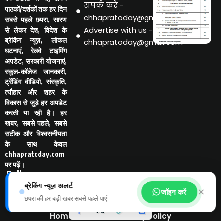
संपर्क करें -
पाठकों/दर्शकों तक हर दिन
chhapratoday@gmail.com
सबसे पहले छपरा, सारण
Advertise with us -
से लेकर देश, विदेश के
ब्रेकिंग न्यूज़, लोकल
chhapratoday@gmail.com
घटनाएं, रेलवे टाइमिंग
अपडेट, सरकारी योजनाएं,
स्कूल-कॉलेज जानकारी,
ट्रेंडिंग वीडियो, संस्कृति,
त्यौहार और शहर के
विकास से जुड़े हर अपडेट
करती या रही है। हर
खबर, सबसे पहले, सबसे
सटीक और विश्वसनीयता
के साथ केवल
chhapratoday.com
पर पढ़ें।
Follo
w Us
ब्रेकिंग न्यूज़ अलर्ट
-
✕
जॉइन करें
छपरा की हर बड़ी खबर सबसे पहले पाएं
Home
Disclaimer
Privacy Policy