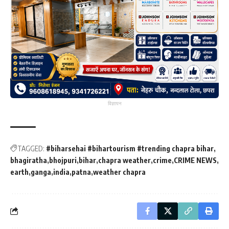
विज्ञापन
TAGGED:
#biharsehai #bihartourism #trending chapra bihar
bhagiratha
bhojpuri
bihar
chapra weather
crime
CRIME NEWS
earth
ganga
india
patna
weather chapra