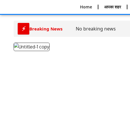
Home
आपका शहर
⚡
No breaking news
Breaking News