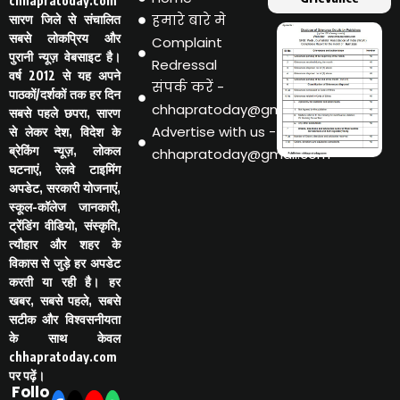
chhapratoday.com
हमारे बारे मे
सारण जिले से संचालित
सबसे लोकप्रिय और
Complaint
पुरानी न्यूज़ वेबसाइट है।
Redressal
वर्ष 2012 से यह अपने
संपर्क करें -
पाठकों/दर्शकों तक हर दिन
chhapratoday@gmail.com
सबसे पहले छपरा, सारण
Advertise with us -
से लेकर देश, विदेश के
ब्रेकिंग न्यूज़, लोकल
chhapratoday@gmail.com
घटनाएं, रेलवे टाइमिंग
अपडेट, सरकारी योजनाएं,
स्कूल-कॉलेज जानकारी,
ट्रेंडिंग वीडियो, संस्कृति,
त्यौहार और शहर के
विकास से जुड़े हर अपडेट
करती या रही है। हर
खबर, सबसे पहले, सबसे
सटीक और विश्वसनीयता
के साथ केवल
chhapratoday.com
पर पढ़ें।
Follo