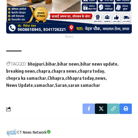
विज्ञापन
TAGGED:
bhojpuri
bihar
bihar news
bihar news update
breaking news
chapra
chapra news
chapra today
chepra ka samachar
Chhapra
chhapra today
news
News Update
samachar
Saran
saran samachar
CT News Network