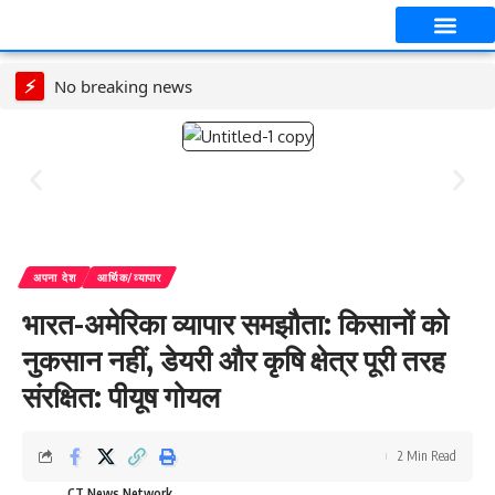
आपका शहर
CT स्पेशल स्टोरी
सावन विशेष
⚡
No breaking news
अपना देश
आर्थिक/व्यापार
भारत-अमेरिका व्‍यापार समझौता: किसानों को
नुकसान नहीं, डेयरी और कृषि क्षेत्र पूरी तरह
संरक्षित: पीयूष गोयल
2 Min Read
CT News Network