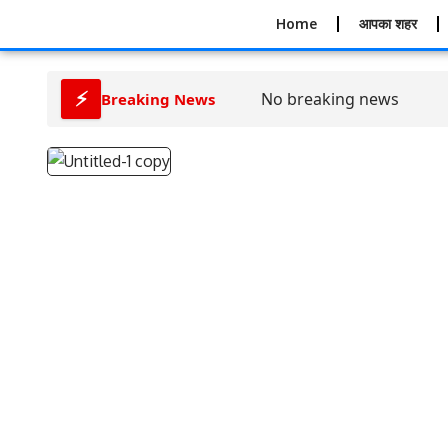
Home
आपका शहर
⚡
No breaking news
Breaking News