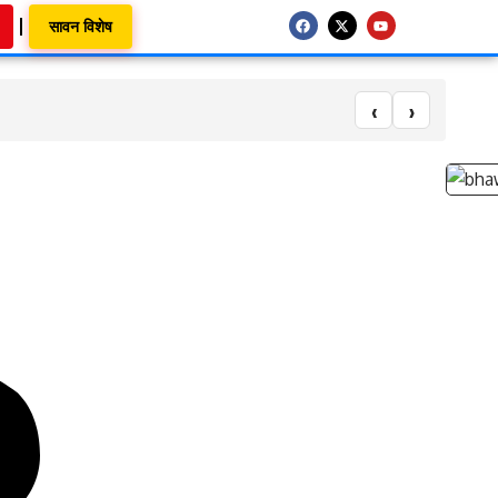
सावन विशेष
‹
›