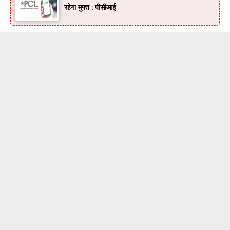
रहेगा मुफ्त : पीसीआई