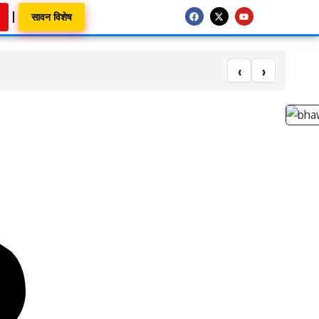
सावन विशेष
‹
›