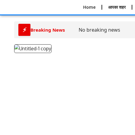
Home
आपका शहर
⚡
No breaking news
Breaking News