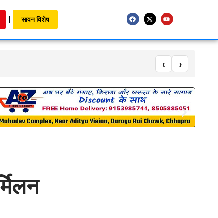
सावन विशेष
‹
›
र्मिलन