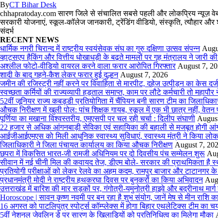
By
CT Bihar Desk
chhapratoday.com सारण जिले से संचालित सबसे पहली और लोकप्रिय न्यूज़ वेबसाइ
सरकारी योजनाएं, स्कूल-कॉलेज जानकारी, ट्रेंडिंग वीडियो, संस्कृति, त्यौह
संदर्भ
RECENT NEWS
धार्मिक नगरी चिरान्द में राष्ट्रीय स्वयंसेवक संघ का गुरु दक्षिणा उत्सव संपन्न
Augu
व्हाट्सएप हैकिंग और वित्तीय धोखाधड़ी के बढ़ते मामलों पर गृह मंत्रालय ने जारी क
अश्लील फोटो-वीडियो वायरल करने वाला फरार आरोपित गिरफ्तार
August 7, 2
शादी के बाद गहने-कैश लेकर फरार हुई दुल्हन
August 7, 2026
जमीन की रजिस्ट्री नहीं करने पर विवाहिता से मारपीट, दहेज उत्पीड़न का केस दर्ज
स्वच्छता कर्मियों की राज्यव्यापी हड़ताल समाप्त, काम पर लौटे कर्मचारी तो महाप
52वीं जूनियर राज्य कबड्डी प्रतियोगिता में चैंपियन बनी सारण टीम का जिलाधिका
औचक निरीक्षण में खुली पोल: पांच शिक्षक गायब, स्कूल में एक भी छात्र नहीं, वेतन
पूर्णिया का मखाना विश्वस्तरीय, एमएसपी पर चल रही चर्चा : दिलीप संघाणी
August
22 हजार से अधिक आंगनबाड़ी सेविका एवं सहायिका की बहाली से मजबूत होगी आंगनबाड़
आईजीआईएमएस काे मिली आधुनिक स्वास्थ्य सुविधाएं, स्वास्थ्य मंत्री ने किया लोका
जिलाधिकारी ने जिला पंचायत कार्यालय का किया औचक निरीक्षण
August 7, 20
छपरा में विकसित भारत-जी रामजी अधिनियम पर दो दिवसीय पंच सम्मेलन शुरू
Aug
सीवान में नई चीनी मिल की कवायद तेज, डीएम बोले- सरकार की प्राथमिकता है स
प्रतियोगी परीक्षाओं को लेकर रेलवे का अहम कदम, रामपुर बाजार और टाटानगर के ब
प्रधानमंत्री मोदी ने राष्ट्रीय हथकरघा दिवस पर बुनकरों का किया अभिवादन
Aug
उत्तराखंड में बारिश की मार सड़कों पर, गंगोत्री-यमुनोत्री हाइवे और बद्रीनाथ मार्
Horoscope | सावन कृष्ण नवमी पर बन रहा है शुभ संयोग, जानें मेष से मीन राशि
16 अगस्त को पाटलिपुत्र स्पोर्ट्स कॉम्प्लेक्स में होगा बिहार एथलेटिक्स टीम का च
5वीं नेशनल जेवलिन डे पर सारण के खिलाड़ियों को प्रतिनिधित्व का मिलेगा मौका