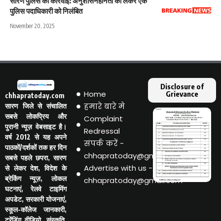
सारण पुलिस की कार्रवाई: अनुशासनहीनता को लेकर एक
पुलिस पदाधिकारी को निलंबित
November 20, 2025
Disclosure of
Home
Grievance
chhapratoday.com
हमारे बारे मे
सारण जिले से संचालित
सबसे लोकप्रिय और
Complaint
पुरानी न्यूज़ वेबसाइट है।
Redressal
वर्ष 2012 से यह अपने
संपर्क करें -
पाठकों/दर्शकों तक हर दिन
chhapratoday@gmail.com
सबसे पहले छपरा, सारण
Advertise with us -
से लेकर देश, विदेश के
ब्रेकिंग न्यूज़, लोकल
chhapratoday@gmail.com
घटनाएं, रेलवे टाइमिंग
अपडेट, सरकारी योजनाएं,
स्कूल-कॉलेज जानकारी,
ट्रेंडिंग वीडियो, संस्कृति,