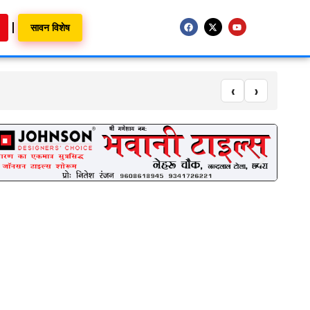
सावन विशेष
‹
›