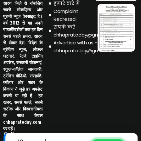
हमारे बारे मे
सारण जिले से संचालित
सबसे लोकप्रिय और
Complaint
पुरानी न्यूज़ वेबसाइट है।
Redressal
वर्ष 2012 से यह अपने
संपर्क करें -
पाठकों/दर्शकों तक हर दिन
chhapratoday@gmail.com
सबसे पहले छपरा, सारण
Advertise with us -
से लेकर देश, विदेश के
ब्रेकिंग न्यूज़, लोकल
chhapratoday@gmail.com
घटनाएं, रेलवे टाइमिंग
अपडेट, सरकारी योजनाएं,
स्कूल-कॉलेज जानकारी,
ट्रेंडिंग वीडियो, संस्कृति,
त्यौहार और शहर के
विकास से जुड़े हर अपडेट
करती या रही है। हर
खबर, सबसे पहले, सबसे
सटीक और विश्वसनीयता
के साथ केवल
chhapratoday.com
पर पढ़ें।
Follo
w Us