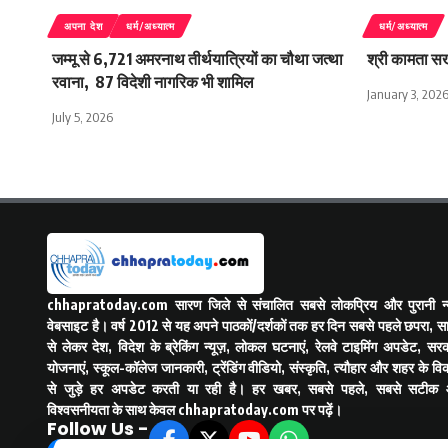
अपना देश
धर्म/अध्यात्म
धर्म/अध्यात्म
जम्मू से 6,721 अमरनाथ तीर्थयात्रियों का चौथा जत्था
श्री कामता सख
रवाना, 87 विदेशी नागरिक भी शामिल
January 3, 202
July 5, 2026
chhapratoday.com
सारण जिले से संचालित सबसे लोकप्रिय और पुरानी न्य
वेबसाइट है। वर्ष 2012 से यह अपने पाठकों/दर्शकों तक हर दिन सबसे पहले छपरा, स
से लेकर देश, विदेश के ब्रेकिंग न्यूज़, लोकल घटनाएं, रेलवे टाइमिंग अपडेट, सरक
योजनाएं, स्कूल-कॉलेज जानकारी, ट्रेंडिंग वीडियो, संस्कृति, त्यौहार और शहर के व
से जुड़े हर अपडेट करती या रही है। हर खबर, सबसे पहले, सबसे सटीक
विश्वसनीयता के साथ केवल
chhapratoday.com
पर पढ़ें।
Follow Us -