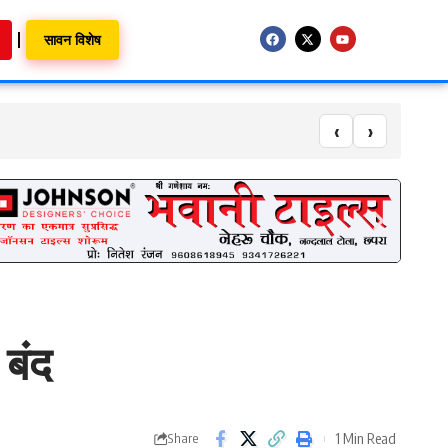
सावन विशेष
‹
›
 बंद
1 Min Read
Share