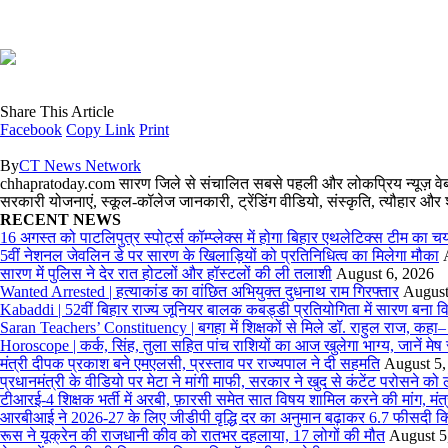
Share This Article
Facebook
Copy Link
Print
By
CT News Network
chhapratoday.com सारण जिले से संचालित सबसे पहली और लोकप्रिय न्यूज़ वेबसाइ
सरकारी योजनाएं, स्कूल-कॉलेज जानकारी, ट्रेंडिंग वीडियो, संस्कृति, त्यौहा
RECENT NEWS
16 अगस्त को पाटलिपुत्र स्पोर्ट्स कॉम्प्लेक्स में होगा बिहार एथलेटिक्स टीम का च
5वीं नेशनल जेवलिन डे पर सारण के खिलाड़ियों को प्रतिनिधित्व का मिलेगा मौका
सारण में पुलिस ने देर रात होटलों और हॉस्टलों की ली तलाशी
August 6, 2026
Wanted Arrested | हत्याकांड का वांछित अभियुक्त दुधनाथ राम गिरफ्तार
August
Kabaddi | 52वीं बिहार राज्य जूनियर बालक कबड्डी प्रतियोगिता में सारण बना व
Saran Teachers’ Constituency | बगहा में शिक्षकों से मिले डॉ. राहुल राज, कहा
Horoscope | कर्क, सिंह, तुला सहित पांच राशियों का आज खुलेगा भाग्य, जानें मे
मंत्री दीपक प्रकाश बने एमएलसी, प्रस्ताव पर राज्यपाल ने दी सहमति
August 5,
प्रधानमंत्री के वीडियो पर मेटा ने मांगी माफी, सरकार ने खुद से कंटेंट परोसने क
टीआरई-4 शिक्षक भर्ती में अरबी, फ़ारसी समेत सात विषय शामिल करने की मांग, मंत्र
आरबीआई ने 2026-27 के लिए जीडीपी वृद्धि दर का अनुमान बढ़ाकर 6.7 फीसदी क
रूस ने यूक्रेन की राजधानी कीव को रातभर दहलाया, 17 लोगों की मौत
August 5