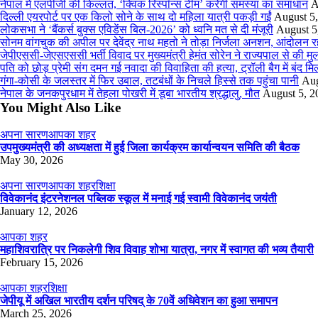
नेपाल में एलपीजी की किल्लत, ‘क्विक रिस्पॉन्स टीम’ करेगी समस्या का समाधान
A
दिल्ली एयरपोर्ट पर एक किलो सोने के साथ दो महिला यात्री पकड़ी गईं
August 5
लोकसभा ने ‘बैंकर्स बुक्स एविडेंस बिल-2026’ को ध्वनि मत से दी मंजूरी
August 5
सोनम वांगचुक की अपील पर देवेंद्र नाथ महतो ने तोड़ा निर्जला अनशन, आंदोलन रह
जेपीएससी-जेएसएससी भर्ती विवाद पर मुख्यमंत्री हेमंत सोरेन ने राज्यपाल से की म
पति को छोड़ प्रेमी संग दमन गई नवादा की विवाहिता की हत्या, ट्रॉली बैग में बंद म
गंगा-कोसी के जलस्तर में फिर उबाल, तटबंधों के निचले हिस्से तक पहुंचा पानी
Aug
नेपाल के जनकपुरधाम में तेहला पोखरी में डूबा भारतीय श्रद्धालु, मौत
August 5, 2
You Might Also Like
अपना सारण
आपका शहर
उपमुख्यमंत्री की अध्यक्षता में हुई जिला कार्यक्रम कार्यान्वयन समिति की बैठक
May 30, 2026
अपना सारण
आपका शहर
शिक्षा
विवेकानंद इंटरनेशनल पब्लिक स्कूल में मनाई गई स्वामी विवेकानंद जयंती
January 12, 2026
आपका शहर
महाशिवरात्रि पर निकलेगी शिव विवाह शोभा यात्रा, नगर में स्वागत की भव्य तैयारी
February 15, 2026
आपका शहर
शिक्षा
जेपीयू में अखिल भारतीय दर्शन परिषद् के 70वें अधिवेशन का हुआ समापन
March 25, 2026