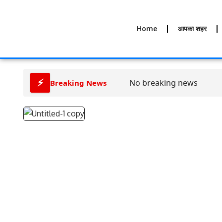
Home
आपका शहर
⚡
No breaking news
Breaking News