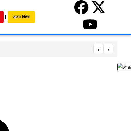
सावन विशेष
‹
›