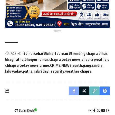
विज्ञापन
TAGGED:
#biharsehai #bihartourism #trending chapra bihar
bhagiratha
bhojpuri
bihar
chapra today news
chapra weather
chhapra today news
crime
CRIME NEWS
earth
ganga
india
lalu yadav
patna
rabri devi
security
weather chapra
CT Saran Desk