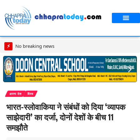
आपका शहर
CT स्पेशल स्टोरी
सावन विशेष
⚡
No breaking news
अपना देश
विश्व
भारत-स्लोवाकिया ने संबंधों को दिया ‘व्यापक
साझेदारी’ का दर्जा, दोनों देशों के बीच 11
समझौते