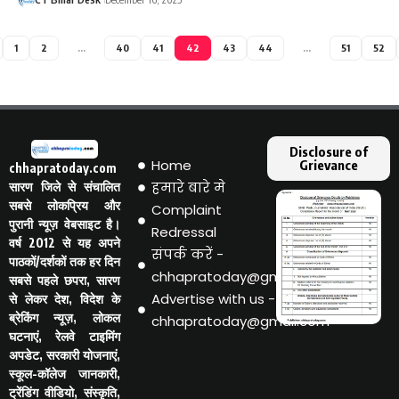
1
2
…
40
41
42
43
44
…
51
52
Disclosure of
Home
Grievance
chhapratoday.com
हमारे बारे मे
सारण जिले से संचालित
सबसे लोकप्रिय और
Complaint
पुरानी न्यूज़ वेबसाइट है।
Redressal
वर्ष 2012 से यह अपने
संपर्क करें -
पाठकों/दर्शकों तक हर दिन
chhapratoday@gmail.com
सबसे पहले छपरा, सारण
Advertise with us -
से लेकर देश, विदेश के
ब्रेकिंग न्यूज़, लोकल
chhapratoday@gmail.com
घटनाएं, रेलवे टाइमिंग
अपडेट, सरकारी योजनाएं,
स्कूल-कॉलेज जानकारी,
ट्रेंडिंग वीडियो, संस्कृति,