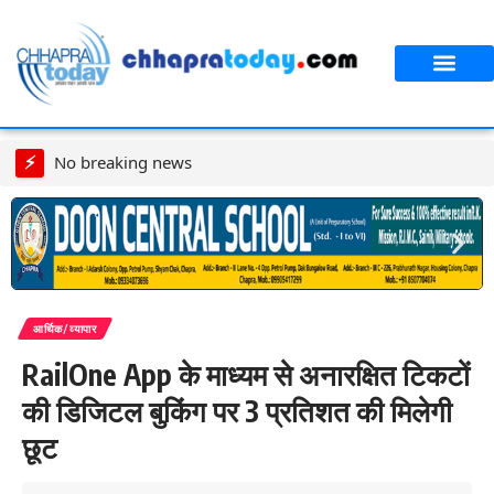
आपका शहर
CT स्पेशल स्टोरी
सावन विशेष
⚡
No breaking news
आर्थिक/व्यापार
RailOne App के माध्यम से अनारक्षित टिकटों
की डिजिटल बुकिंग पर 3 प्रतिशत की मिलेगी
छूट