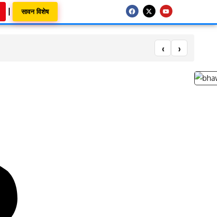
सावन विशेष
‹
›