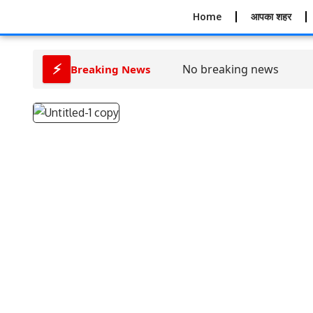
Home
आपका शहर
⚡
No breaking news
Breaking News