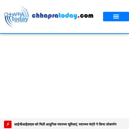
आपका शहर
CT स्पेशल स्टोरी
सावन विशेष
⚡
आईजीआईएमएस काे मिली आधुनिक स्वास्थ्य सुविधाएं, स्वास्थ्य मंत्री ने किया लोकार्पण