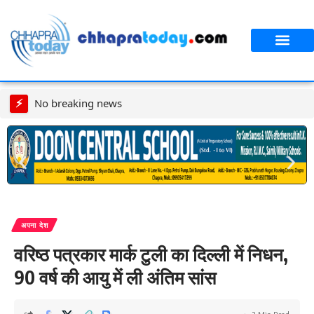
आपका शहर
CT स्पेशल स्टोरी
सावन विशेष
⚡
No breaking news
अपना देश
वरिष्ठ पत्रकार मार्क टुली का दिल्ली में निधन,
90 वर्ष की आयु में ली अंतिम सांस