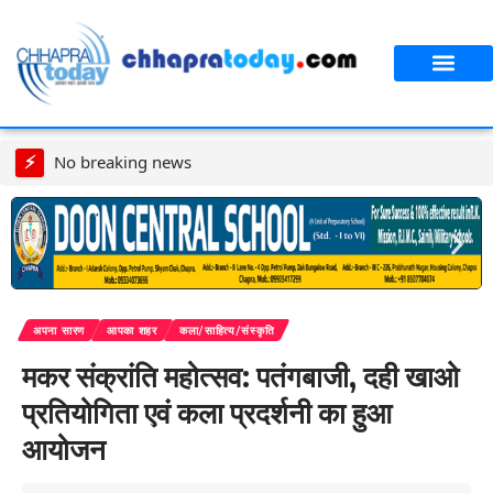
आपका शहर
CT स्पेशल स्टोरी
सावन विशेष
⚡
No breaking news
अपना सारण
आपका शहर
कला/साहित्य/संस्कृति
मकर संक्रांति महोत्सव: पतंगबाजी, दही खाओ
प्रतियोगिता एवं कला प्रदर्शनी का हुआ
आयोजन