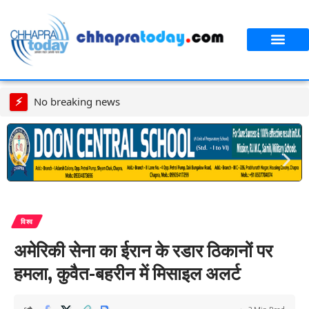
आपका शहर
CT स्पेशल स्टोरी
सावन विशेष
⚡
No breaking news
विश्व
अमेरिकी सेना का ईरान के रडार ठिकानों पर
हमला, कुवैत-बहरीन में मिसाइल अलर्ट