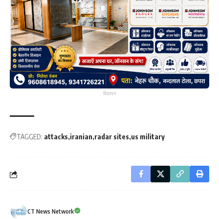
विज्ञापन
TAGGED:
attacks
iranian
radar sites
us military
CT News Network