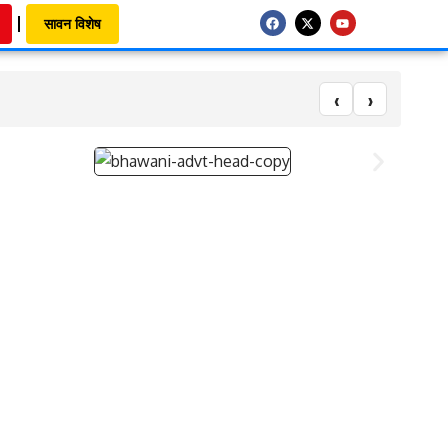
सावन विशेष
‹
›