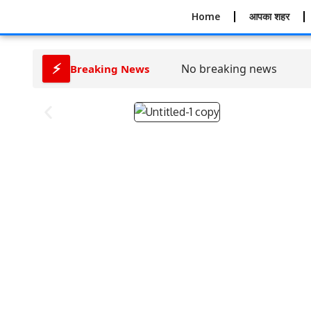
Home
आपका शहर
⚡
No breaking news
Breaking News