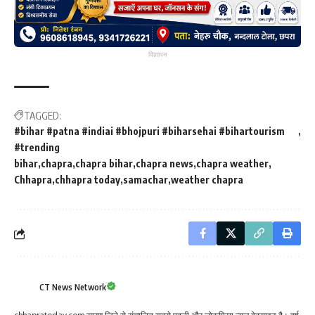
विज्ञापन
TAGGED:
#bihar #patna #indiai #bhojpuri #biharsehai #bihartourism
#trending
bihar
chapra
chapra bihar
chapra news
chapra weather
Chhapra
chhapra today
samachar
weather chapra
CT News Network