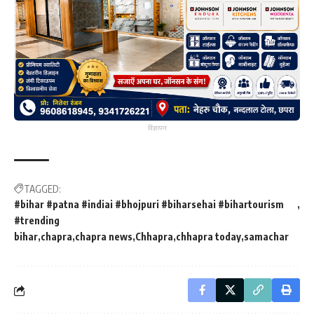
विज्ञापन
TAGGED:
#bihar #patna #indiai #bhojpuri #biharsehai #bihartourism
#trending
bihar
chapra
chapra news
Chhapra
chhapra today
samachar