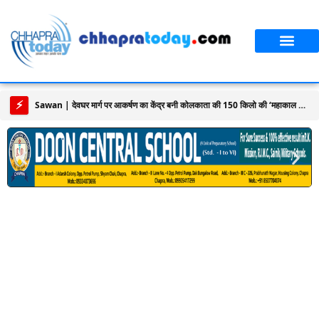
आपका शहर
CT स्पेशल स्टोरी
सावन विशेष
⚡
Sawan | देवघर मार्ग पर आकर्षण का केंद्र बनी कोलकाता की 150 किलो की ‘महाकाल कांवड़’, उमड़ रही भारी भीड़