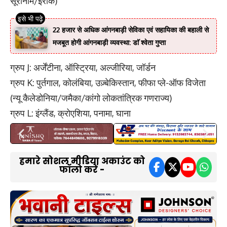
सूरीनाम/इराक)
22 हजार से अधिक आंगनबाड़ी सेविका एवं सहायिका की बहाली से
मजबूत होगी आंगनबाड़ी व्यवस्था: डाॅ श्वेता गुप्ता
ग्रुप J: अर्जेंटीना, ऑस्ट्रिया, अल्जीरिया, जॉर्डन
ग्रुप K: पुर्तगाल, कोलंबिया, उज़्बेकिस्तान, फीफा प्ले-ऑफ विजेता
(न्यू कैलेडोनिया/जमैका/कांगो लोकतांत्रिक गणराज्य)
ग्रुप L: इंग्लैंड, क्रोएशिया, पनामा, घाना
हमारे सोशल मीडिया अकाउंट को
फॉलो करें -