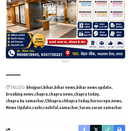
विज्ञापन
TAGGED:
bhojpuri
bihar
bihar news
bihar news update
breaking news
chapra
chapra news
chapra today
chepra ka samachar
Chhapra
chhapra today
horoscope
news
News Update
rashi
rashifal
samachar
Saran
saran samachar