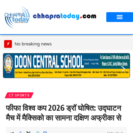
आपका शहर
CT स्पेशल स्टोरी
सावन विशेष
⚡
No breaking news
CT SPORTS
फीफा विश्व कप 2026 ड्रॉ घोषित: उद्घाटन
मैच में मैक्सिको का सामना दक्षिण अफ्रीका से