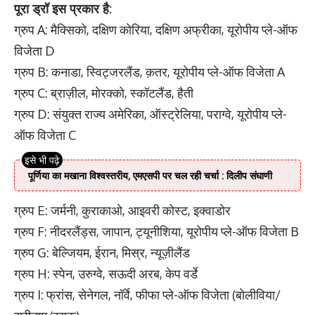
पूरा ड्रॉ इस प्रकार है:
ग्रुप A: मैक्सिको, दक्षिण कोरिया, दक्षिण अफ्रीका, यूरोपीय प्ले-ऑफ
विजेता D
ग्रुप B: कनाडा, स्विट्जरलैंड, क़तर, यूरोपीय प्ले-ऑफ विजेता A
ग्रुप C: ब्राज़ील, मोरक्को, स्कॉटलैंड, हैती
ग्रुप D: संयुक्त राज्य अमेरिका, ऑस्ट्रेलिया, पराग्वे, यूरोपीय प्ले-
ऑफ विजेता C
पूर्णिया का मखाना विश्वस्तरीय, एमएसपी पर चल रही चर्चा : दिलीप संघाणी
ग्रुप E: जर्मनी, कुराकाओ, आइवरी कोस्ट, इक्वाडोर
ग्रुप F: नीदरलैंड्स, जापान, ट्यूनीशिया, यूरोपीय प्ले-ऑफ विजेता B
ग्रुप G: बेल्जियम, ईरान, मिस्र, न्यूज़ीलैंड
ग्रुप H: स्पेन, उरुग्वे, सऊदी अरब, केप वर्डे
ग्रुप I: फ्रांस, सेनेगल, नॉर्वे, फीफा प्ले-ऑफ विजेता (बोलीविया/