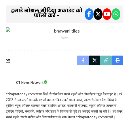
हमारे सोशल मीडिया अकाउंट को
फॉलो करें -
विज्ञापन
CT News Network
chhapratoday.com सारण जिले से संचालित सबसे पहली और लोकप्रिय न्यूज़ वेबसाइट है। वर्ष
2012 से यह अपने पाठकों/दर्शकों तक हर दिन सबसे पहले छपरा, सारण से लेकर देश, विदेश के
ब्रेकिंग न्यूज़, लोकल घटनाएं, रेलवे टाइमिंग अपडेट, सरकारी योजनाएं, स्कूल-कॉलेज जानकारी,
ट्रेंडिंग वीडियो, संस्कृति, त्यौहार और शहर के विकास से जुड़े हर अपडेट करती आ रही है। हर खबर,
सबसे पहले, सबसे सटीक और विश्वसनीयता के साथ केवल chhapratoday.com पर पढ़ें।