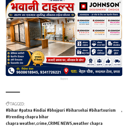
विज्ञापन
TAGGED:
#bihar #patna #indiai #bhojpuri #biharsehai #bihartourism
#trending chapra bihar
chapra weather
crime
CRIME NEWS
weather chapra