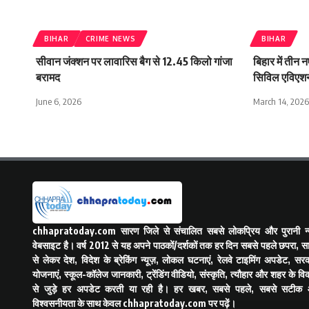
BIHAR
CRIME NEWS
BIHAR
सीवान जंक्शन पर लावारिस बैग से 12.45 किलो गांजा
बिहार में तीन न
बरामद
सिविल एविएशन,
June 6, 2026
March 14, 2026
chhapratoday.com
सारण जिले से संचालित सबसे लोकप्रिय और पुरानी न्य
वेबसाइट है। वर्ष 2012 से यह अपने पाठकों/दर्शकों तक हर दिन सबसे पहले छपरा, स
से लेकर देश, विदेश के ब्रेकिंग न्यूज़, लोकल घटनाएं, रेलवे टाइमिंग अपडेट, सरक
योजनाएं, स्कूल-कॉलेज जानकारी, ट्रेंडिंग वीडियो, संस्कृति, त्यौहार और शहर के व
से जुड़े हर अपडेट करती या रही है। हर खबर, सबसे पहले, सबसे सटीक
विश्वसनीयता के साथ केवल
chhapratoday.com
पर पढ़ें।