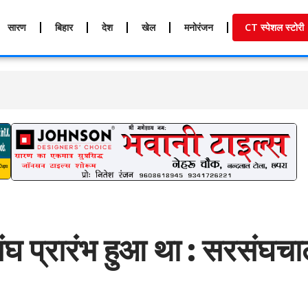
सारण
बिहार
देश
खेल
मनोरंजन
CT स्पेशल स्टोरी
ए संघ प्रारंभ हुआ था : सरसंघ