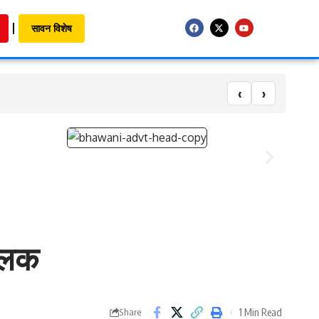
सावन विशेष
‹
›
चालक
1 Min Read
Share