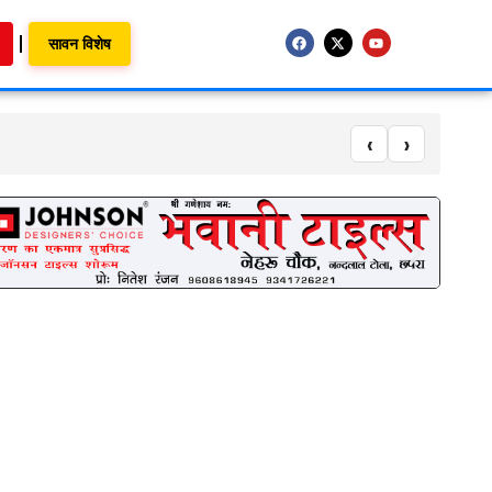
सावन विशेष
‹
›