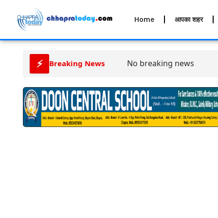
Home
आपका शहर
⚡
No breaking news
Breaking News