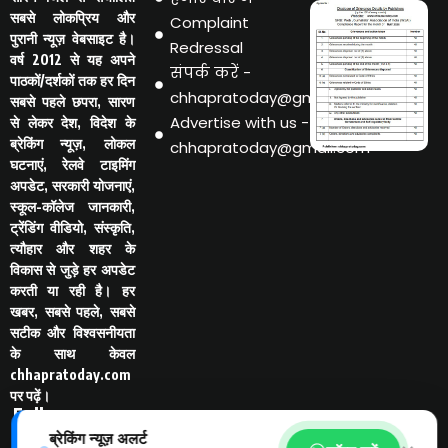
सबसे लोकप्रिय और
Complaint
पुरानी न्यूज़ वेबसाइट है।
Redressal
वर्ष 2012 से यह अपने
संपर्क करें -
पाठकों/दर्शकों तक हर दिन
chhapratoday@gmail.com
सबसे पहले छपरा, सारण
Advertise with us -
से लेकर देश, विदेश के
ब्रेकिंग न्यूज़, लोकल
chhapratoday@gmail.com
घटनाएं, रेलवे टाइमिंग
अपडेट, सरकारी योजनाएं,
स्कूल-कॉलेज जानकारी,
ट्रेंडिंग वीडियो, संस्कृति,
त्यौहार और शहर के
विकास से जुड़े हर अपडेट
करती या रही है। हर
खबर, सबसे पहले, सबसे
सटीक और विश्वसनीयता
के साथ केवल
chhapratoday.com
पर पढ़ें।
Follo
w Us
ब्रेकिंग न्यूज़ अलर्ट