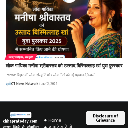
कला/साहित्य/संस्कृति
लोक गायिका मनीषा श्रीवास्तव को उस्ताद बिस्मिल्लाह खां युवा पुरस्कार
Patna: बिहार की लोक संस्कृति और लोकगीतों को नई पहचान देने वाली…
CT News Network
June 12, 2026
Disclosure of
Home
Grievance
chhapratoday.com
हमारे बारे मे
सारण जिले से संचालित