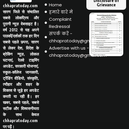
Disclosure of
Home
Grievance
chhapratoday.com
हमारे बारे मे
सारण जिले से संचालित
सबसे लोकप्रिय और
Complaint
पुरानी न्यूज़ वेबसाइट है।
Redressal
वर्ष 2012 से यह अपने
संपर्क करें -
पाठकों/दर्शकों तक हर दिन
chhapratoday@gmail.com
सबसे पहले छपरा, सारण
Advertise with us -
से लेकर देश, विदेश के
ब्रेकिंग न्यूज़, लोकल
chhapratoday@gmail.com
घटनाएं, रेलवे टाइमिंग
अपडेट, सरकारी योजनाएं,
स्कूल-कॉलेज जानकारी,
ट्रेंडिंग वीडियो, संस्कृति,
त्यौहार और शहर के
विकास से जुड़े हर अपडेट
करती या रही है। हर
खबर, सबसे पहले, सबसे
सटीक और विश्वसनीयता
के साथ केवल
chhapratoday.com
पर पढ़ें।