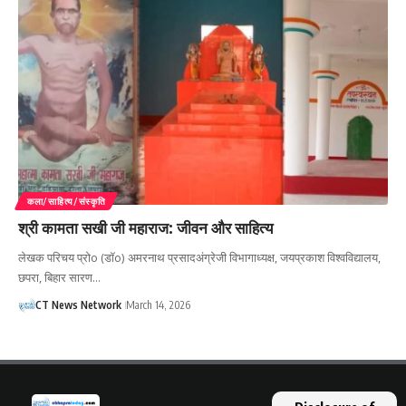
कला/साहित्य/संस्कृति
श्री कामता सखी जी महाराज: जीवन और साहित्य
लेखक परिचय प्रोo (डॉo) अमरनाथ प्रसादअंग्रेजी विभागाध्यक्ष, जयप्रकाश विश्वविद्यालय,
छपरा, बिहार सारण…
CT News Network
March 14, 2026