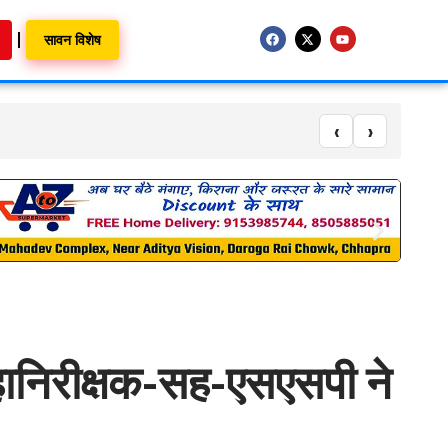
सावन विशेष
‹
›
हानिरीक्षक-सह-एसएसपी ने