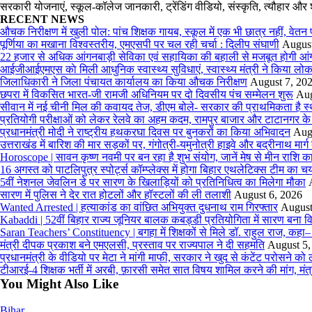
सरकारी योजनाएं, स्कूल-कॉलेज जानकारी, ट्रेंडिंग वीडियो, संस्कृति, त्यौहा
RECENT NEWS
औचक निरीक्षण में खुली पोल: पांच शिक्षक गायब, स्कूल में एक भी छात्र नहीं, वेतन
पूर्णिया का मखाना विश्वस्तरीय, एमएसपी पर चल रही चर्चा : दिलीप संघाणी
August
22 हजार से अधिक आंगनबाड़ी सेविका एवं सहायिका की बहाली से मजबूत होगी आंगनबाड़
आईजीआईएमएस काे मिली आधुनिक स्वास्थ्य सुविधाएं, स्वास्थ्य मंत्री ने किया लोका
जिलाधिकारी ने जिला पंचायत कार्यालय का किया औचक निरीक्षण
August 7, 20
छपरा में विकसित भारत-जी रामजी अधिनियम पर दो दिवसीय पंच सम्मेलन शुरू
Aug
सीवान में नई चीनी मिल की कवायद तेज, डीएम बोले- सरकार की प्राथमिकता है स
प्रतियोगी परीक्षाओं को लेकर रेलवे का अहम कदम, रामपुर बाजार और टाटानगर के ब
प्रधानमंत्री मोदी ने राष्ट्रीय हथकरघा दिवस पर बुनकरों का किया अभिवादन
Aug
उत्तराखंड में बारिश की मार सड़कों पर, गंगोत्री-यमुनोत्री हाइवे और बद्रीनाथ मार्
Horoscope | सावन कृष्ण नवमी पर बन रहा है शुभ संयोग, जानें मेष से मीन राशि
16 अगस्त को पाटलिपुत्र स्पोर्ट्स कॉम्प्लेक्स में होगा बिहार एथलेटिक्स टीम का च
5वीं नेशनल जेवलिन डे पर सारण के खिलाड़ियों को प्रतिनिधित्व का मिलेगा मौका
सारण में पुलिस ने देर रात होटलों और हॉस्टलों की ली तलाशी
August 6, 2026
Wanted Arrested | हत्याकांड का वांछित अभियुक्त दुधनाथ राम गिरफ्तार
August
Kabaddi | 52वीं बिहार राज्य जूनियर बालक कबड्डी प्रतियोगिता में सारण बना व
Saran Teachers’ Constituency | बगहा में शिक्षकों से मिले डॉ. राहुल राज, कहा
मंत्री दीपक प्रकाश बने एमएलसी, प्रस्ताव पर राज्यपाल ने दी सहमति
August 5,
प्रधानमंत्री के वीडियो पर मेटा ने मांगी माफी, सरकार ने खुद से कंटेंट परोसने क
टीआरई-4 शिक्षक भर्ती में अरबी, फ़ारसी समेत सात विषय शामिल करने की मांग, मंत्र
You Might Also Like
Bihar