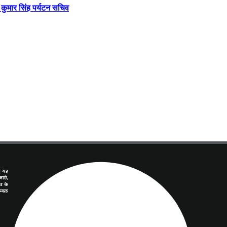
 कुमार सिंह पर्यटन सचिव
े यह
ाएं,
र के
केवल