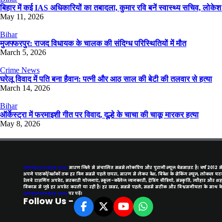
बिहार में कई IAS अधिकारियों का तबादला, कुमार रवि बनें स्वास्थ्य सचिव, लोकेश
May 11, 2026
Bihar
मुजफ्फरपुर: राजद विधायक के चालक की संदिग्ध परिस्थितियों में मौत
March 5, 2026
Crime News
घरेलू विवाद में पति बना हैवान: पत्नी और आठ साल की बेटी की तलवार से हत्या
March 14, 2026
Bihar
ऑर्केस्ट्रा में फरमाइशी गीत पर विवाद, दूल्हे के चाचा की चाकू मारकर हत्या
May 8, 2026
chhapratoday.com
सारण जिले से संचालित सबसे लोकप्रिय और पुरानी न्यूज़ वेबसाइट है। वर्ष 2012 स
अपने पाठकों/दर्शकों तक हर दिन सबसे पहले छपरा, सारण से लेकर देश, विदेश के ब्रेकिंग न्यूज़, लोकल घटन
रेलवे टाइमिंग अपडेट, सरकारी योजनाएं, स्कूल-कॉलेज जानकारी, ट्रेंडिंग वीडियो, संस्कृति, त्यौहार और शह
विकास से जुड़े हर अपडेट करती या रही है। हर खबर, सबसे पहले, सबसे सटीक और विश्वसनीयता के साथ 
chhapratoday.com
पर पढ़ें।
Follow Us -