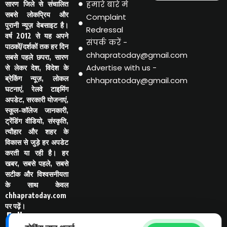
हमारे बारे मे
सारण जिले से संचालित
सबसे लोकप्रिय और
Complaint
पुरानी न्यूज़ वेबसाइट है।
Redressal
वर्ष 2012 से यह अपने
संपर्क करें -
पाठकों/दर्शकों तक हर दिन
chhapratoday@gmail.com
सबसे पहले छपरा, सारण
Advertise with us -
से लेकर देश, विदेश के
ब्रेकिंग न्यूज़, लोकल
chhapratoday@gmail.com
घटनाएं, रेलवे टाइमिंग
अपडेट, सरकारी योजनाएं,
स्कूल-कॉलेज जानकारी,
ट्रेंडिंग वीडियो, संस्कृति,
त्यौहार और शहर के
विकास से जुड़े हर अपडेट
करती या रही है। हर
खबर, सबसे पहले, सबसे
सटीक और विश्वसनीयता
के साथ केवल
chhapratoday.com
पर पढ़ें।
Follo
w Us