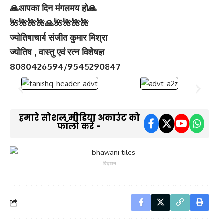
🙏आपका दिन मंगलमय हो🙏
🌺🌺🌺🌺🙏🌺🌺🌺🌺
ज्योतिषाचार्य संजीत कुमार मिश्रा
ज्योतिष , वास्तु एवं रत्न विशेषज्ञ
8080426594/9545290847
हमारे सोशल मीडिया अकाउंट को
फॉलो करें -
विज्ञापन