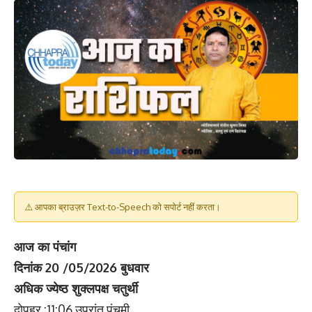
⚠️ आपका ब्राउज़र Text-to-Speech को सपोर्ट नहीं करता।
आज का पंचांग
दिनांक 20 /05/2026 बुधवार
अधिक ज्येष्ठ शुक्लपक्ष चतुर्थी
दोपहर :11:06 उपरांत पंचमी