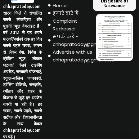
Disclosure of
Home
Grievance
chhapratoday.com
हमारे बारे मे
सारण जिले से संचालित
सबसे लोकप्रिय और
Complaint
पुरानी न्यूज़ वेबसाइट है।
Redressal
वर्ष 2012 से यह अपने
संपर्क करें -
पाठकों/दर्शकों तक हर दिन
chhapratoday@gmail.com
सबसे पहले छपरा, सारण
Advertise with us -
से लेकर देश, विदेश के
ब्रेकिंग न्यूज़, लोकल
chhapratoday@gmail.com
घटनाएं, रेलवे टाइमिंग
अपडेट, सरकारी योजनाएं,
स्कूल-कॉलेज जानकारी,
ट्रेंडिंग वीडियो, संस्कृति,
त्यौहार और शहर के
विकास से जुड़े हर अपडेट
करती या रही है। हर
खबर, सबसे पहले, सबसे
सटीक और विश्वसनीयता
के साथ केवल
chhapratoday.com
पर पढ़ें।