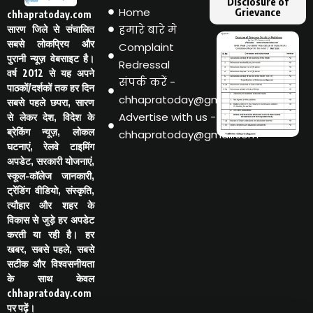
Disclosure of
Home
Grievance
chhapratoday.com
हमारे बारे मे
सारण जिले से संचालित
सबसे लोकप्रिय और
Complaint
पुरानी न्यूज़ वेबसाइट है।
Redressal
वर्ष 2012 से यह अपने
संपर्क करें -
पाठकों/दर्शकों तक हर दिन
chhapratoday@gmail.com
सबसे पहले छपरा, सारण
Advertise with us -
से लेकर देश, विदेश के
ब्रेकिंग न्यूज़, लोकल
chhapratoday@gmail.com
घटनाएं, रेलवे टाइमिंग
अपडेट, सरकारी योजनाएं,
स्कूल-कॉलेज जानकारी,
ट्रेंडिंग वीडियो, संस्कृति,
त्यौहार और शहर के
विकास से जुड़े हर अपडेट
करती या रही है। हर
खबर, सबसे पहले, सबसे
सटीक और विश्वसनीयता
के साथ केवल
chhapratoday.com
पर पढ़ें।